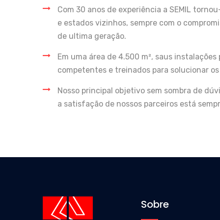
Com 30 anos de experiência a SEMIL tornou
e estados vizinhos, sempre com o compromis
de ultima geração.
Em uma área de 4.500 m², saus instalações 
competentes e treinados para solucionar os 
Nosso principal objetivo sem sombra de dúvi
a satisfação de nossos parceiros está sempr
Sobre